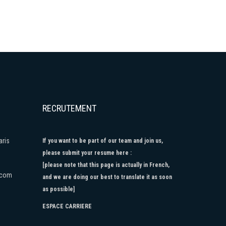
RECRUTEMENT
aris
If you want to be part of our team and join us,
please submit your resume here :
[please note that this page is actually in French,
.com
and we are doing our best to translate it as soon
as possible]
ESPACE CARRIERE