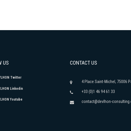
W US
CONTACT US
LHON Twitter
4 Place Saint-Michel, 75006 P
HON Linkedin
+33 (0)1 46 94 61 33
LHON Youtube
contact@devlhon-consulting