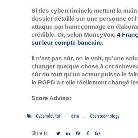
Si des cybercriminels mettent la main
dossier détaillé sur une personne et l’
attaque par hameçonnage en élabora
crédible. Or, selon MoneyVox,
4 Franç
sur leur compte bancaire
.
Il n’est pas sûr, on le voit, qu’une s
changer quelque chose à cet écheveau 
sûr du tout qu’un acteur puisse le fa
le RGPD a-t-elle réellement changé l
Score Advisor
,
,
Cybersécurité
data
Open technology
Share to