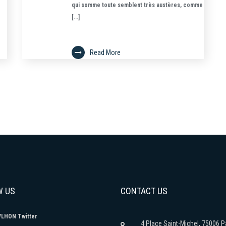
qui somme toute semblent très austères, comme
[...]
Read More
W US
CONTACT US
LHON Twitter
4 Place Saint-Michel, 75006 P