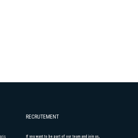
RECRUTEMENT
aris
If you want to be part of our team and join us,