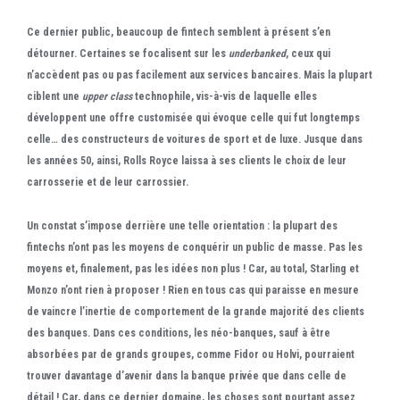
Ce dernier public, beaucoup de fintech semblent à présent s’en
détourner. Certaines se focalisent sur les
underbanked
, ceux qui
n’accèdent pas ou pas facilement aux services bancaires. Mais la plupart
ciblent une
upper class
technophile, vis-à-vis de laquelle elles
développent une offre customisée qui évoque celle qui fut longtemps
celle… des constructeurs de voitures de sport et de luxe. Jusque dans
les années 50, ainsi, Rolls Royce laissa à ses clients le choix de leur
carrosserie et de leur carrossier.
Un constat s’impose derrière une telle orientation : la plupart des
fintechs n’ont pas les moyens de conquérir un public de masse. Pas les
moyens et, finalement, pas les idées non plus ! Car, au total, Starling et
Monzo n’ont rien à proposer ! Rien en tous cas qui paraisse en mesure
de vaincre l’inertie de comportement de la grande majorité des clients
des banques. Dans ces conditions, les néo-banques, sauf à être
absorbées par de grands groupes, comme Fidor ou Holvi, pourraient
trouver davantage d’avenir dans la banque privée que dans celle de
détail ! Car, dans ce dernier domaine, les choses sont pourtant assez