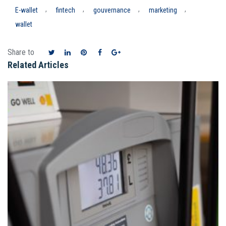
,
,
,
,
E-wallet
fintech
gouvernance
marketing
wallet
Share to
Related Articles