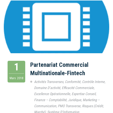
1
Partenariat Commercial
Multinationale-Fintech
Mars
2018
Activités Transverses
,
Conformité
,
Contrôle Interne
,
Domaine D’activité
,
Efficacité Commerciale
,
Excellence Opérationnelle
,
Expertise Conseil
,
Finance – Comptabilité
,
Juridique
,
Marketing –
Communication
,
PMO Transverse
,
Risques (Crédit,
Marché)
,
Système D’Information