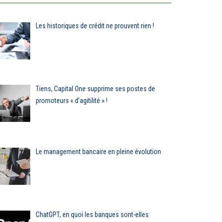
Les historiques de crédit ne prouvent rien !
Tiens, Capital One supprime ses postes de
promoteurs « d’agitilité » !
Le management bancaire en pleine évolution
uels étaient les enjeux
Ecosystème Fintech :
e la banque
des bouleversements 
umérique… il y a 20 ans
venir
ChatGPT, en quoi les banques sont-elles