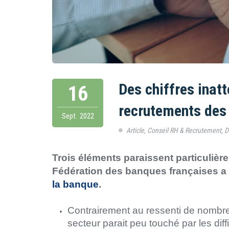
Des chiffres inat
16
recrutements des
Sept.
2022
Article
,
Conseil RH & Recrutement
,
D
Trois éléments paraissent particulièr
Fédération des banques françaises a 
la banque
.
Contrairement au ressenti de nombre
secteur parait peu touché par les dif