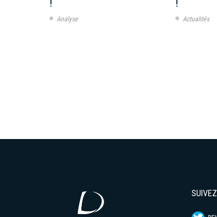
!
!
Analyse
Actualités
SUIVE