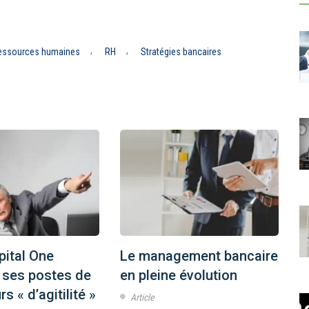
,
,
essources humaines
RH
Stratégies bancaires
pital One
Le management bancaire
Q
 ses postes de
en pleine évolution
d
s « d’agitilité »
n
Article