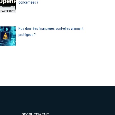
concernées ?
ransition énergétique :
Picard lance son prop
es banques rattrapées
moyen de paiement ?
Nos données financières sont-elles vraiment
ar la crise
Article
protégées ?
Actualités
RECRUTEMENT