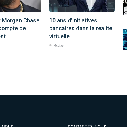
 Morgan Chase
10 ans d’initiatives
T
 compte de
bancaires dans la réalité
l
st
virtuelle
p
Article
Z-NOUS
CONTACTEZ-NOUS