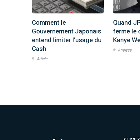
les
Comment le
Quand JP
s ?
Gouvernement Japonais
ferme le
entend limiter l’usage du
Kanye We
Cash
Analyse
Article
SUIVE