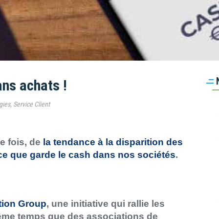
ns achats !
gies
,
Service Client
e fois, de
la tendance à la disparition des
ce que garde le cash dans nos sociétés
.
tion Group
, une initiative qui rallie les
ême temps que des associations de