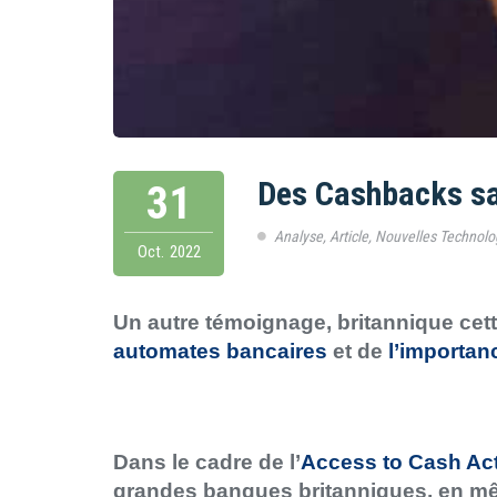
Des Cashbacks sa
31
Analyse
,
Article
,
Nouvelles Technolo
Oct.
2022
Un autre témoignage, britannique cett
automates bancaires
et de
l’importan
Dans le cadre de l’
Access to Cash Ac
grandes banques britanniques, en m