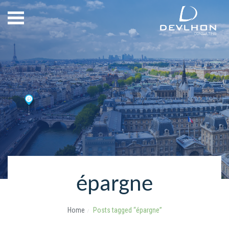
épargne
Home
Posts tagged “épargne”