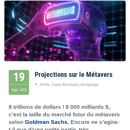
19
Projections sur le Métavers
Article
,
Crypto-Monnaies
,
Décryptage
Sept.
2022
8 trillions de dollars ! 8 000 milliards $,
c’est la taille du marché futur du métavers
selon
Goldman Sachs
. Encore ne s’agira-
t-il que d’une petite partie, très